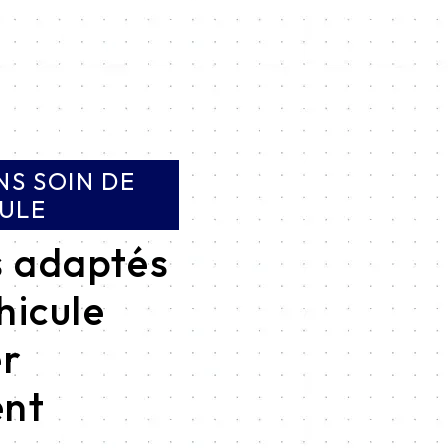
S SOIN DE
ULE
 adaptés
hicule
er
ent