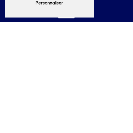
03 44 50 28 17
Personnaliser
E-mail
clerauto@wanadoo.fr
N'hésitez pas à nous
contacter