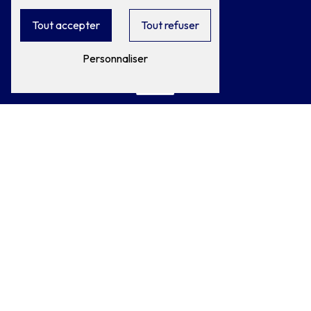
Tout accepter
Tout refuser
Téléphone
03 44 50 28 17
Personnaliser
E-mail
clerauto@wanadoo.fr
N'hésitez pas à nous
contacter