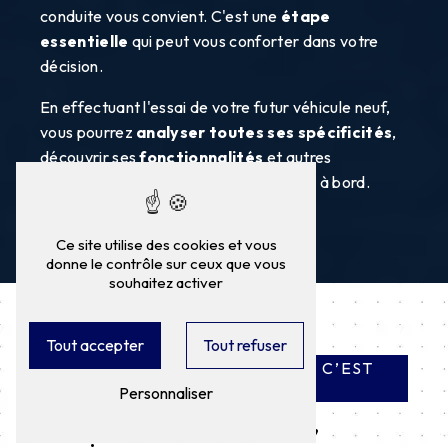
conduite vous convient. C'est une
étape
essentielle
qui peut vous conforter dans votre
décision.
En effectuant l'essai de votre futur véhicule neuf,
vous pourrez
analyser toutes ses spécificités
,
découvrir ses
fonctionnalités
et autres
innovations
que vous pourrez trouver à bord.
Ce site utilise des cookies et vous
donne le contrôle sur ceux que vous
souhaitez activer
Tout accepter
Tout refuser
ACHETER UN VÉHICULE NEUF, C’EST
MISER SUR LA TRANQUILLITÉ
Personnaliser
Garantie constructeur,