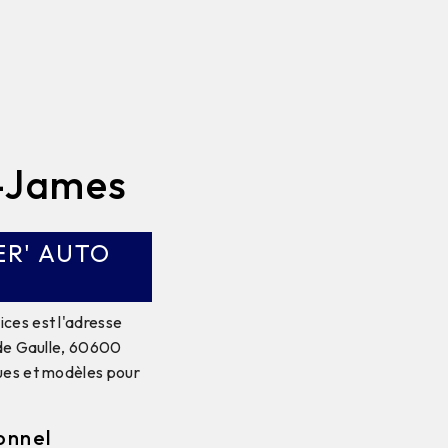
z-James
ER' AUTO
ces est l'adresse
 de Gaulle, 60600
ques et modèles pour
onnel