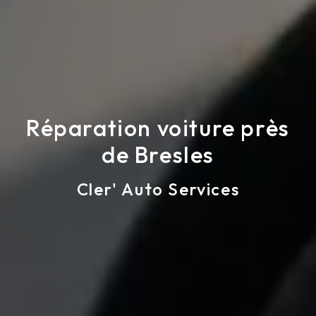
Réparation voiture près
de Bresles
Cler' Auto Services