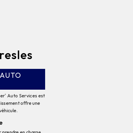
resles
 AUTO
er' Auto Services est
blissement offre une
véhicule.
e
ur prendre en charge