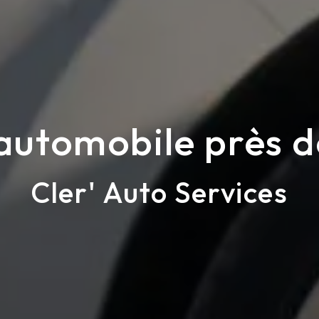
utomobile près d
Cler' Auto Services