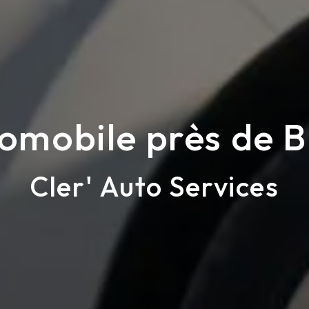
mobile près de B
Cler' Auto Services