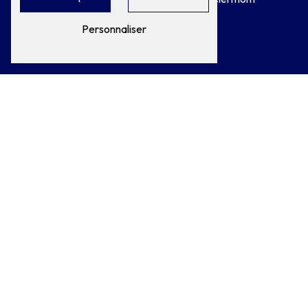
Personnaliser
Téléphone
03 44 50 28 17
E-mail
clerauto@wanadoo.fr