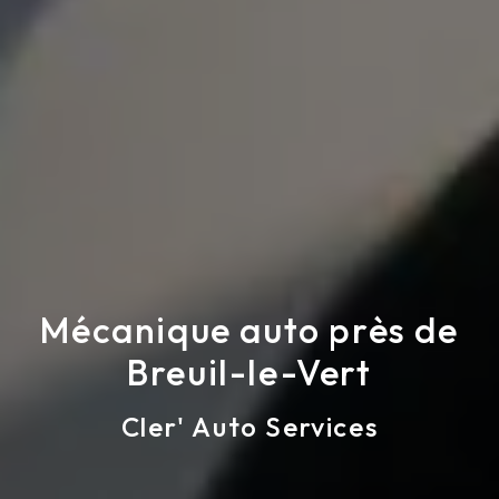
Mécanique auto près de
Breuil-le-Vert
Cler' Auto Services