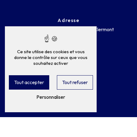
Adresse
75 Rue Général de Gaulle
60600 Clermont
Ce site utilise des cookies et vous
donne le contrôle sur ceux que vous
souhaitez activer
Téléphone
Tout accepter
Tout refuser
03 44 50 28 17
Personnaliser
E-mail
clerauto@wanadoo.fr