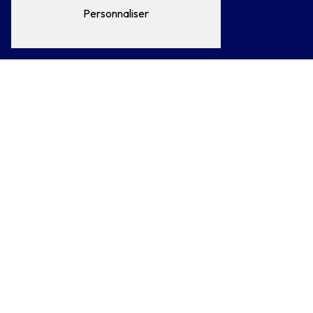
Personnaliser
E-mail
clerauto@wanadoo.fr
N'hésitez pas à nous
contacter