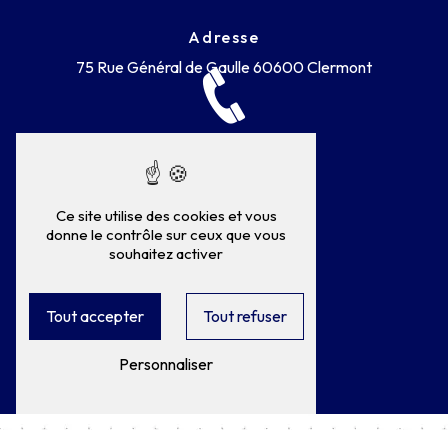
Adresse
75 Rue Général de Gaulle
60600 Clermont
Téléphone
Ce site utilise des cookies et vous
donne le contrôle sur ceux que vous
03 44 50 28 17
souhaitez activer
Tout accepter
Tout refuser
Personnaliser
E-mail
clerauto@wanadoo.fr