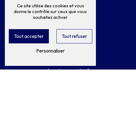
Ce site utilise des cookies et vous
Téléphone
donne le contrôle sur ceux que vous
03 44 50 28 17
souhaitez activer
Tout accepter
Tout refuser
Personnaliser
E-mail
clerauto@wanadoo.fr
N'hésitez pas à nous
contacter